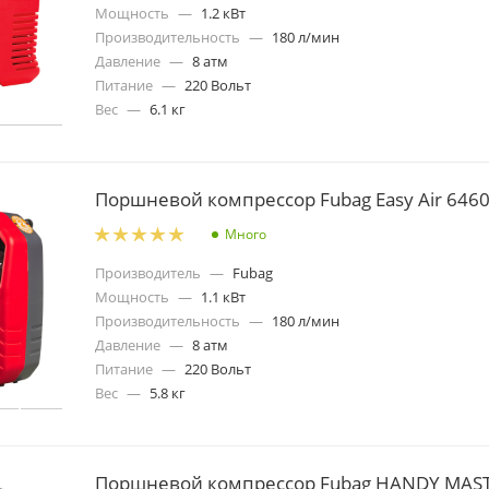
Мощность
—
1.2 кВт
Производительность
—
180 л/мин
Давление
—
8 атм
Питание
—
220 Вольт
Вес
—
6.1 кг
Поршневой компрессор Fubag Easy Air 646
Много
Производитель
—
Fubag
Мощность
—
1.1 кВт
Производительность
—
180 л/мин
Давление
—
8 атм
Питание
—
220 Вольт
Вес
—
5.8 кг
Поршневой компрессор Fubag HANDY MAST