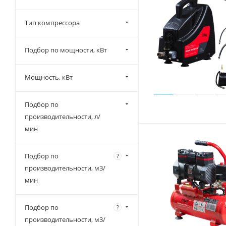
Comaro (
255
)
Тип компрессора
COMPRAG (
245
)
CrossAir (
225
)
Подбор по мощности, кВт
Dali (
399
)
DENZEL (
42
)
Мощность, кВт
Doosan (
20
)
Ekomak (
519
)
Подбор по
производительности, л/
Fiac (
582
)
мин
Fini (
592
)
Fubag (
101
)
Подбор по
?
General Force (
218
)
производительности, м3/
мин
IRMAIR (
9
)
IRONMAC (
182
)
Подбор по
?
KRAFTMANN (
600
)
производительности, м3/