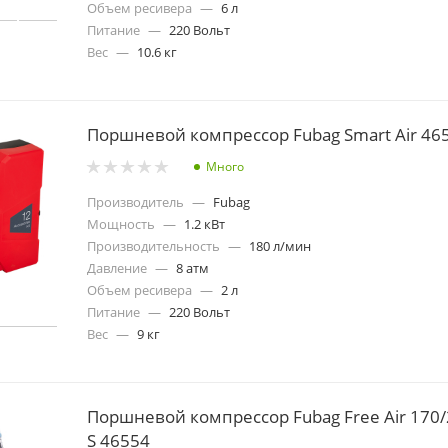
Объем ресивера
—
6 л
Питание
—
220 Вольт
Вес
—
10.6 кг
Поршневой компрессор Fubag Smart Air 46
Много
Производитель
—
Fubag
Мощность
—
1.2 кВт
Производительность
—
180 л/мин
Давление
—
8 атм
Объем ресивера
—
2 л
Питание
—
220 Вольт
Вес
—
9 кг
Поршневой компрессор Fubag Free Air 170/
S 46554