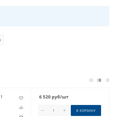
я
51
6 520
руб
/шт
В КОРЗИНУ