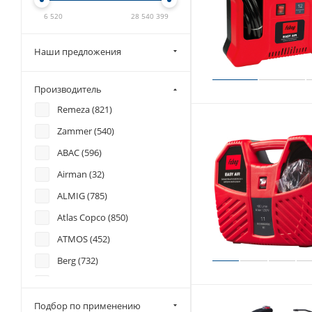
6 520
28 540 399
Наши предложения
Производитель
Remeza (
821
)
Zammer (
540
)
ABAC (
596
)
Airman (
32
)
ALMIG (
785
)
Atlas Copco (
850
)
ATMOS (
452
)
Berg (
732
)
Ceccato (
467
)
Chicago Pneumatic (
33
)
Подбор по применению