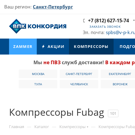
Ваш регион:
Санкт-Петербург
+7 (812) 627-15-74
ЗАКАЗАТЬ ЗВОНОК
Эл. почта:
spbs@v-p-k.r
ZAMMER
АКЦИИ
КОМПРЕССОРЫ
ПОДГО
Мы
не ПВЗ
служб доставки!
В каждом р
МОСКВА
САНКТ-ПЕТЕРБУРГ
ЕКАТЕРИНБУРГ
ТУЛА
ЧЕЛЯБИНСК
ВОРОНЕЖ
Компрессоры Fubag
101
—
—
—
Главная
Каталог
Компрессоры
Компрессоры Fuba