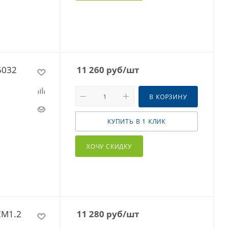
6032
11 260
руб
/шт
В КОРЗИНУ
КУПИТЬ В 1 КЛИК
ХОЧУ СКИДКУ
CM1.2
11 280
руб
/шт