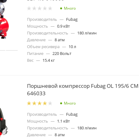
Много
Производитель
—
Fubag
Мощность
—
0.9 кВт
Производительность
—
180 л/мин
Давление
—
8 атм
Объем ресивера
—
10 л
Питание
—
220 Вольт
Вес
—
15.4 кг
Поршневой компрессор Fubag OL 195/6 CM
646033
Много
Производитель
—
Fubag
Мощность
—
1.1 кВт
Производительность
—
180 л/мин
Давление
—
8 атм