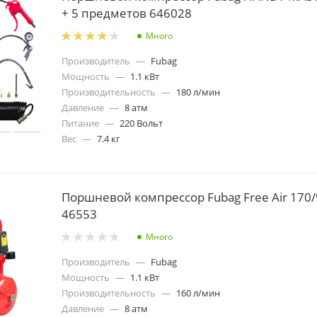
+ 5 предметов 646028
Много
Производитель
—
Fubag
Мощность
—
1.1 кВт
Производительность
—
180 л/мин
Давление
—
8 атм
Питание
—
220 Вольт
Вес
—
7.4 кг
Поршневой компрессор Fubag Free Air 170/9
46553
Много
Производитель
—
Fubag
Мощность
—
1.1 кВт
Производительность
—
160 л/мин
Давление
—
8 атм