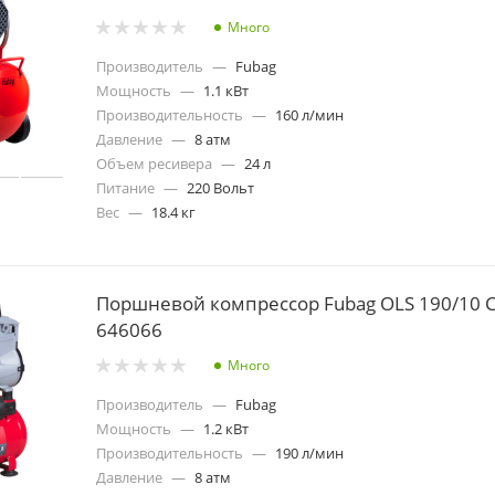
Много
Производитель
—
Fubag
Мощность
—
1.1 кВт
Производительность
—
160 л/мин
Давление
—
8 атм
Объем ресивера
—
24 л
Питание
—
220 Вольт
Вес
—
18.4 кг
Поршневой компрессор Fubag OLS 190/10 
646066
Много
Производитель
—
Fubag
Мощность
—
1.2 кВт
Производительность
—
190 л/мин
Давление
—
8 атм