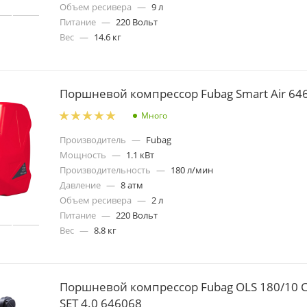
Объем ресивера
—
9 л
Питание
—
220 Вольт
Вес
—
14.6 кг
Поршневой компрессор Fubag Smart Air 64
Много
Производитель
—
Fubag
Мощность
—
1.1 кВт
Производительность
—
180 л/мин
Давление
—
8 атм
Объем ресивера
—
2 л
Питание
—
220 Вольт
Вес
—
8.8 кг
Поршневой компрессор Fubag OLS 180/10 
SET 4.0 646068